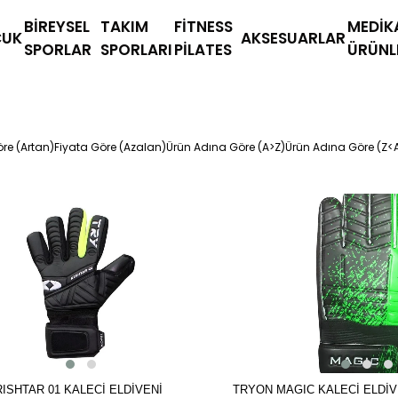
BİREYSEL
TAKIM
FİTNESS
MEDİK
UK
AKSESUARLAR
SPORLAR
SPORLARI
PİLATES
ÜRÜNL
re (Artan)
Fiyata Göre (Azalan)
Ürün Adına Göre (A>Z)
Ürün Adına Göre (Z<
RISHTAR 01 KALECİ ELDİVENİ
TRYON MAGIC KALECİ ELDİVE