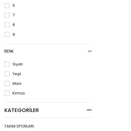
S
7
8
9
RENK
Siyah
Yeşil
Mavi
Kırmızı
KATEGORILER
TAKIM SPORLARI