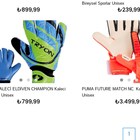
Bireysel Sporlar Unisex
₺899,99
₺239,9
LECİ ELDİVEN CHAMPION Kaleci
PUMA FUTURE MATCH NC. Kalec
i Unisex
Unisex
₺799,99
₺3.499,9
1