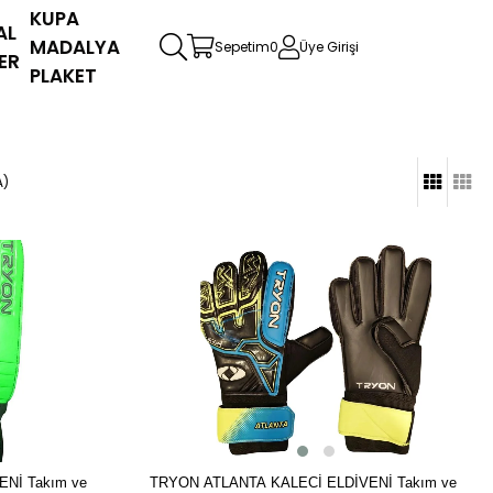
KUPA
AL
MADALYA
Sepetim
0
Üye Girişi
ER
PLAKET
A)
Nİ Takım ve
TRYON ATLANTA KALECİ ELDİVENİ Takım ve