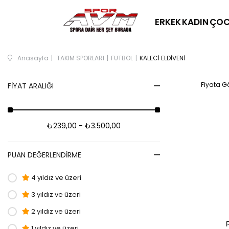
ERKEK
KADIN
ÇOC
Anasayfa
TAKIM SPORLARI
FUTBOL
KALECİ ELDİVENİ
Fiyata Gö
FIYAT ARALIĞI
₺239,00 - ₺3.500,00
PUAN DEĞERLENDIRME
4 yıldız ve üzeri
3 yıldız ve üzeri
2 yıldız ve üzeri
1 yıldız ve üzeri