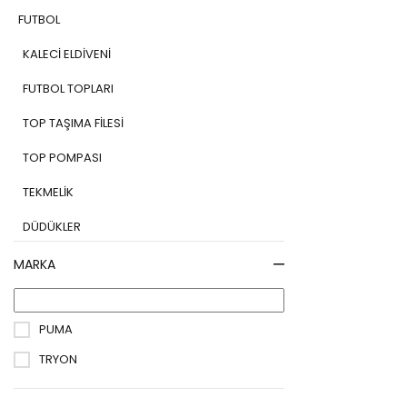
FUTBOL
KALECİ ELDİVENİ
FUTBOL TOPLARI
TOP TAŞIMA FİLESİ
TOP POMPASI
TEKMELİK
DÜDÜKLER
KAPTAN KOLLUĞU
MARKA
ANTREMAN GİYİM
PUMA
FUTBOL TOZLUKLARI
TRYON
ANTREMAN EKİPMANLARI
ŞORT