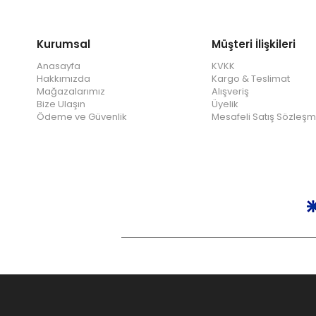
TİŞÖRT
Kurumsal
Müşteri İlişkileri
KRAMPON HALI SAHA
Anasayfa
KVKK
KALECİ ŞORTU
Hakkımızda
Kargo & Teslimat
Mağazalarımız
Alışveriş
KALECİ PANTOLONU
Bize Ulaşın
Üyelik
Ödeme ve Güvenlik
Mesafeli Satış Sözleşm