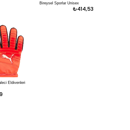
Bireysel Sporlar Unisex
9
₺414,53
i Eldivenleri
9