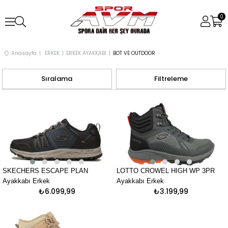
0
Anasayfa
ERKEK
ERKEK AYAKKABI
BOT VE OUTDOOR
Sıralama
Filtreleme
SKECHERS ESCAPE PLAN
LOTTO CROWEL HIGH WP 3PR
Ayakkabı Erkek
Ayakkabı Erkek
₺6.099,99
₺3.199,99