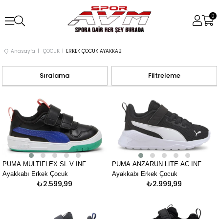
0
Anasayfa
ÇOCUK
ERKEK ÇOCUK AYAKKABI
Sıralama
Filtreleme
PUMA MULTIFLEX SL V INF
PUMA ANZARUN LITE AC INF
Ayakkabı Erkek Çocuk
Ayakkabı Erkek Çocuk
₺2.599,99
₺2.999,99