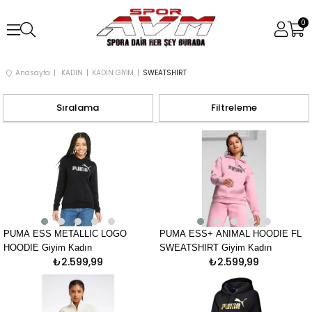
0
Anasayfa
KADIN
KADIN GİYİM
SWEATSHIRT
Sıralama
Filtreleme
PUMA ESS METALLIC LOGO
PUMA ESS+ ANIMAL HOODIE FL
HOODIE Giyim Kadın
SWEATSHIRT Giyim Kadın
₺2.599,99
₺2.599,99