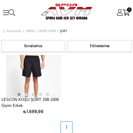
0
Anasayfa
ERKEK
ERKEK GİYİM
ŞORT
Sıralama
Filtreleme
LESCON KOŞU ŞORT 25B-1008
Giyim Erkek
₺1.699,99
1